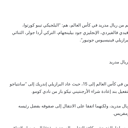
 من ريال مدريد في كأس العالم، هم: “البلجيكي تيبو كورتوا،
فيدي فالفيردي، الإنجليزي جود بيلينجهام، التركي أردا جولر، الثنائي
برازيلي فينيسيوس جونيور”.
ريال مدريد
وأشارت إلى أنه يمكن زيادة عدد لاعبي ريال مدريد المشاركين في كأس العالم إلى 15، حيث عاد البرازيلي إندريك إلى “سانتياجو
تفعيل بند إعادة شراء الأرجنتيني نيكو باز من نادي كومو.
ريال مدريد، ولكنهما اتفقا على الانتقال إلى صفوفه بفضل رئيسه
دومفريس.
لفا، الذي تشير كافة التقارير الصحفية مؤخرًا إلى توصله لاتفاق