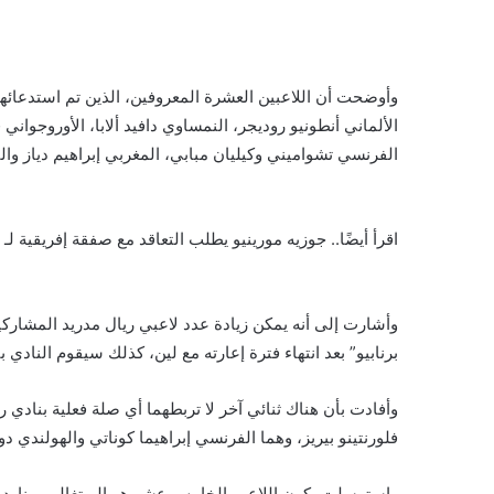
وأوضحت أن اللاعبين العشرة المعروفين، الذين تم استدعائهم
الألماني أنطونيو روديجر، النمساوي دافيد ألابا، الأوروجواني 
الفرنسي تشواميني وكيليان مبابي، المغربي إبراهيم دياز وال
اقرأ أيضًا.. جوزيه مورينيو يطلب التعاقد مع صفقة إفريقية لـ 
برنابيو” بعد انتهاء فترة إعارته مع لين، كذلك سيقوم النادي ب
وأفادت بأن هناك ثنائي آخر لا تربطهما أي صلة فعلية بنادي 
فلورنتينو بيريز، وهما الفرنسي إبراهيما كوناتي والهولندي 
واسترسلت بكون اللاعب الخامس عشر هو البرتغالي برناردو سي