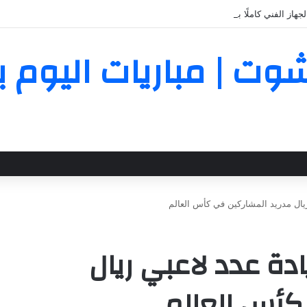
جهاز الفني كاملًا بقيادة معتمد جمال
Yall | يلا شوت | مباريات ال
قط.. زيادة عدد لاعبي ريال
كأس العالم