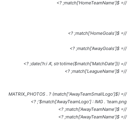
//= $match[‘HomeTeamName’]; ?>
//= $match[‘HomeGoals’]; ?>
//= $match[‘AwayGoals’]; ?>
//= date(‘h:i A’, strtotime($match[‘MatchDate’])); ?>
//= $match[‘LeagueName’]; ?>
//= ($match[“AwayTeamSmallLogo’]) ? MATRIX_PHOTOS .
$match[‘AwayTeamLogo’] : IMG . ‘team.png’; ?>
//= $match[‘AwayTeamName’]; ?>
//= $match[‘AwayTeamName’]; ?>