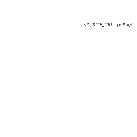
//= SITE_URL .”poll’; ?>