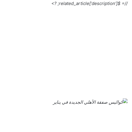
//= $related_article[‘description’]; ?>