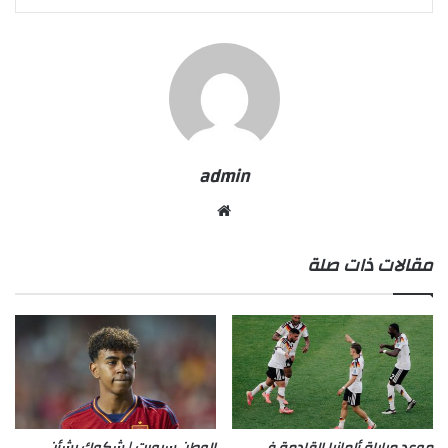
admin
موقع
الويب
مقالات ذات صلة
موعد مباراة ألمانيا القادمة في
الوطن سبورت | شكوك بشأن