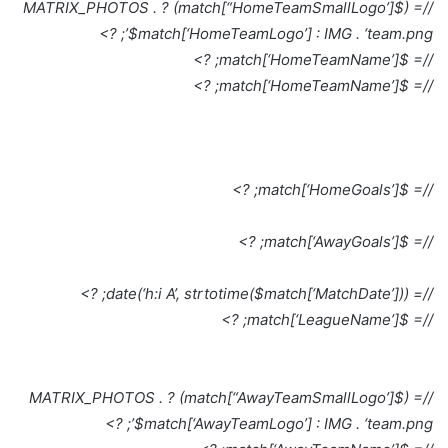
//= ($match[“HomeTeamSmallLogo’]) ? MATRIX_PHOTOS .
$match[‘HomeTeamLogo’] : IMG . ‘team.png’; ?>
//= $match[‘HomeTeamName’]; ?>
//= $match[‘HomeTeamName’]; ?>
//= $match[‘HomeGoals’]; ?>
//= $match[‘AwayGoals’]; ?>
//= date(‘h:i A’, strtotime($match[‘MatchDate’])); ?>
//= $match[‘LeagueName’]; ?>
//= ($match[“AwayTeamSmallLogo’]) ? MATRIX_PHOTOS .
$match[‘AwayTeamLogo’] : IMG . ‘team.png’; ?>