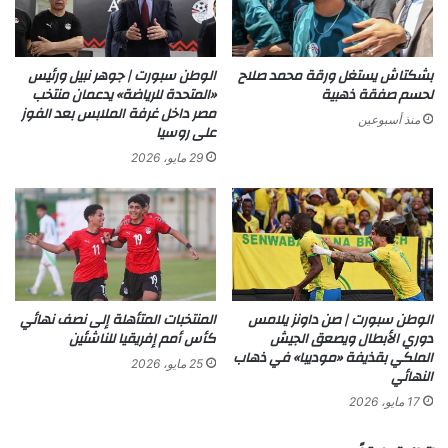
بشكتاش يستغل ورقة محمد صلاح
الوطن سبورت | جوهر نبيل ورئيس
لحسم صفقة ذهبية
«المتحدة للرياضة» يدعمان منتخب
مصر داخل غرفة الملابس بعد الفوز
منذ أسبوعين
على روسيا
29 مايو، 2026
الوطن سبورت | صن داونز يلامس
المنتخبات المتأهلة إلى نصف نهائي
دوري الأبطال ويصعق الجيش
كأس أمم إفريقيا للناشئين
الملكي بقذيفة «موديبا» في ذهاب
25 مايو، 2026
النهائي
17 مايو، 2026