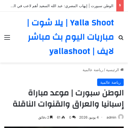
الوطن سبورت | إيهاب المصري: عبد الله السعيد أهم لاعب في الزمالك.. ورحيله سيكون أزمة كبيرة
Yalla Shoot | يلا شوت |
مباريات اليوم بث مباشر
بحث عن
الق
لايف | yallashoot
الرئيسية
/
رياضة عالمية
رياضة عالمية
الوطن سبورت | موعد مباراة
إسبانيا والعراق والقنوات الناقلة
admin
4 يونيو، 2026
0
61
2 دقائق