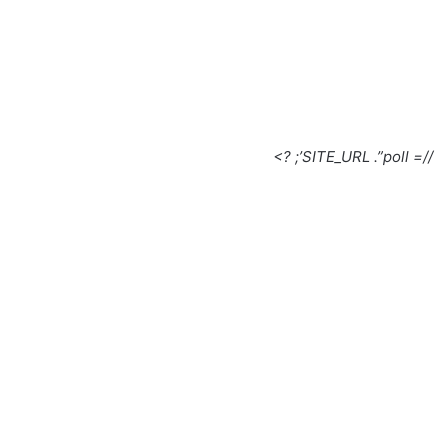
//= SITE_URL .”poll’; ?>