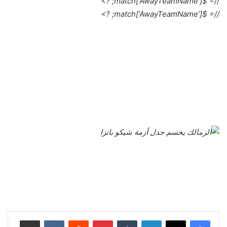
//= $match[‘AwayTeamName’]; ?>
//= $match[‘AwayTeamName’]; ?>
لينكدإن
بينتيريست
مشاركة عبر البريد