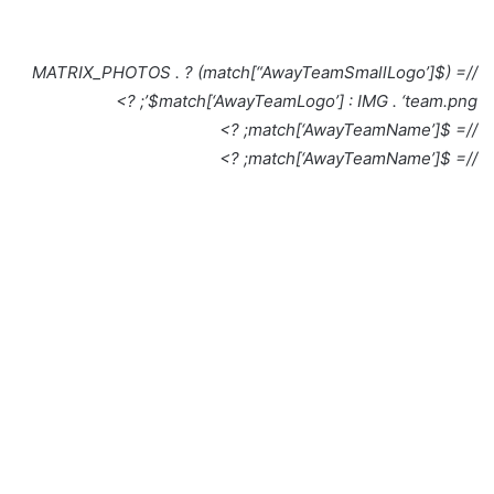
//= ($match[“AwayTeamSmallLogo’]) ? MATRIX_PHOTOS .
$match[‘AwayTeamLogo’] : IMG . ‘team.png’; ?>
//= $match[‘AwayTeamName’]; ?>
//= $match[‘AwayTeamName’]; ?>