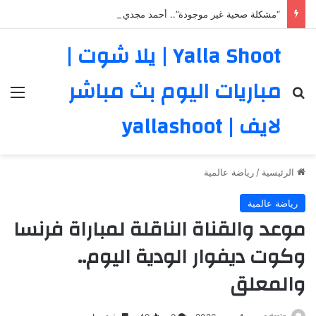
“مشكلة صحية غير موجودة”.. أحمد مجدي يعلن كواليس رحيله عن الزمالك
Yalla Shoot | يلا شوت |
مباريات اليوم بث مباشر
بحث عن
الق
لايف | yallashoot
الرئيسية
/
رياضة عالمية
رياضة عالمية
موعد والقناة الناقلة لمباراة فرنسا
وكوت ديفوار الودية اليوم..
والمعلق