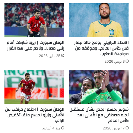
الاتحاد البرازيلي يوضح حالة نيمار
الوطن سبورت | زيزو: شاركت أمام
قبل كأس العالم.. وموقفه من
إنبي مصابا.. ونادم على هذا القرار
مواجهة المغرب
25 مايو، 2026
8 يونيو، 2026
شوبير يحسم الجدل بشأن مستقبل
الوطن سبورت | اجتماع مرتقب بين
نجله مصطفى مع الأهلي بعد
الأهلي وزيزو لحسم ملف تخفيض
كأس العالم
الراتب
17 يونيو، 2026
منذ 4 أسابيع