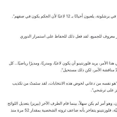
ا بـ 12 لاعبًا لأن الحكم يكون في صفهم”.
برشلونة بمبلغ 400 مليون، وهذا أمر معروف للجميع، لقد فعل ذلك للحفاظ على استمرار الدوري
ا الأمر، يريد فلورنتينو أن يكون لاعبًا، ومدربًا، ومديرًا رياضيًا… كل
ّ مناقشة الأمر، لكن ذلك مستحيل”.
 “هو نفسه من دعاني لخوض هذه الانتخابات، لقد سئمتُ من تكذيب
يز على ترشحي”.
 أقدم ضماناً مالياً بأصول وثروة تصل إلى 700 مليون، وهو أمر لم يكن سهلاً، بينما قام الطرف الآخر (بيريز) بتعديل اللوائح
والأنظمة الأساسية وبات غير مطالب بتقديم أي ضمانات ماليّة، فلورنتينو يتفاخر بأنه ضاعف ثروته الشخصية بمقدار 52 مرة منذ