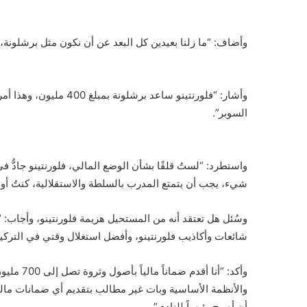
وأضاف: “ما زلنا بعيدين كل البعد عن أن نكون مثل برشلونة، في برشلونة، يلعبون أحيانً
وأشار: “فلورنتينو ساعد 
السوبر”.
واستطرد: “لستُ قلقًا بشأن الوضع المالي، فلورنتينو جادٌّ في هذ
شيء، يجب أن يتمتع المدرب بالسلطة والاستقلالية، كنتُ أود
وسُئل هل تعتقد أنه من المستحيل هزيمة فلورنتينو، وأجاب:
شائعات وأكاذيب فلورنتينو، وأفضل استغلال وقتي في الترك
وأكد: “أنا
أن أصبح رئيساً للنادي”.