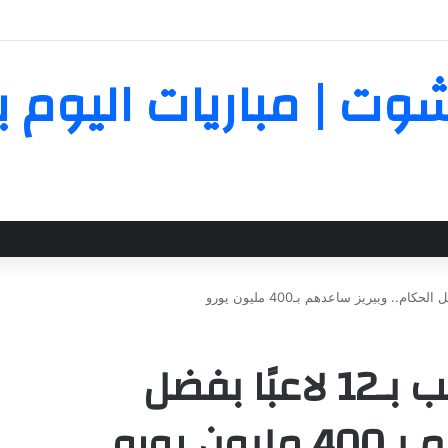
ل رد الزمالك على عرض شباب أهلي دبي بشأن بيع بيزيرا
Yall | يلا شوت | مباريات ال
ريكيلمي: برشلونة يلعب بـ12 لاعبًا بفضل
 يورو