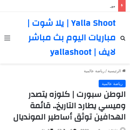
موعد والقنوات الناقلة لمباراة برشلونة وأودينيزي الودية اليوم
Yalla Shoot | يلا شوت |
مباريات اليوم بث مباشر
بحث عن
الق
لايف | yallashoot
الرئيسية
/
رياضة عالمية
رياضة عالمية
الوطن سبورت | كلوزه يتصدر
وميسي يطارد التاريخ.. قائمة
الهدافين توثق أساطير المونديال