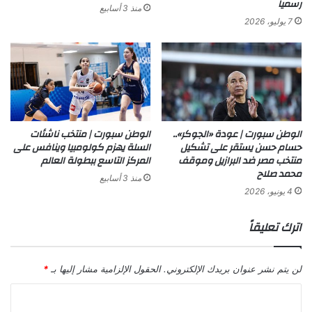
رسميا
منذ 3 أسابيع
7 يوليو، 2026
الوطن سبورت | عودة «الجوكر»..
الوطن سبورت | منتخب ناشئات
حسام حسن يستقر على تشكيل
السلة يهزم كولومبيا وينافس على
منتخب مصر ضد البرازيل وموقف
المركز التاسع ببطولة العالم
محمد صلاح
منذ 3 أسابيع
4 يونيو، 2026
اترك تعليقاً
لن يتم نشر عنوان بريدك الإلكتروني.
الحقول الإلزامية مشار إليها بـ
*
ا