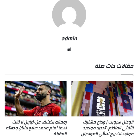
admin
موقع
الويب
مقالات ذات صلة
الوطن سبورت | وداع مشترك
رومانو يكشف عن خيارين لا ثالث
للثلاثي المنظم.. تحديد مواعيد
لهما أمام محمد صلاح بشأن وجهته
مواجهات ربع نهائي المونديال
المقبلة