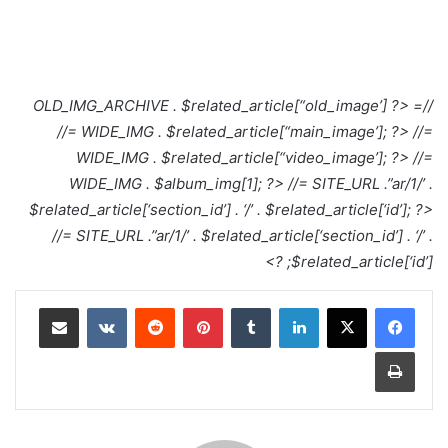
//= OLD_IMG_ARCHIVE . $related_article[“old_image’] ?>
//= WIDE_IMG . $related_article[“main_image’]; ?>
//=
WIDE_IMG . $related_article[“video_image’]; ?>
//=
WIDE_IMG . $album_img[1]; ?>
//= SITE_URL .”ar/1/’ .
$related_article[‘section_id’] . ‘/’ . $related_article[‘id’]; ?>
//= SITE_URL .”ar/1/’ . $related_article[‘section_id’] . ‘/’ .
$related_article[‘id’]; ?>
لينكدإن
بينتيريست
مشاركة عبر البريد
طباعة