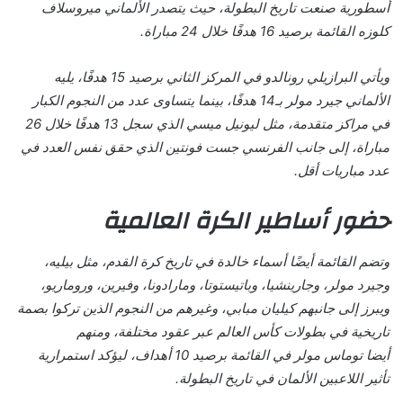
أسطورية صنعت تاريخ البطولة، حيث يتصدر الألماني ميروسلاف
كلوزه القائمة برصيد 16 هدفًا خلال 24 مباراة.
ويأتي البرازيلي رونالدو في المركز الثاني برصيد 15 هدفًا، يليه
الألماني جيرد مولر بـ14 هدفًا، بينما يتساوى عدد من النجوم الكبار
في مراكز متقدمة، مثل ليونيل ميسي الذي سجل 13 هدفًا خلال 26
مباراة، إلى جانب الفرنسي جست فونتين الذي حقق نفس العدد في
عدد مباريات أقل.
حضور أساطير الكرة العالمية
وتضم القائمة أيضًا أسماء خالدة في تاريخ كرة القدم، مثل بيليه،
وجيرد مولر، وجارينشيا، وباتيستوتا، ومارادونا، وفيرين، وروماريو،
ويبرز إلى جانبهم كيليان مبابي، وغيرهم من النجوم الذين تركوا بصمة
تاريخية في بطولات كأس العالم عبر عقود مختلفة، ومنهم
أيضا توماس مولر في القائمة برصيد 10 أهداف، ليؤكد استمرارية
تأثير اللاعبين الألمان في تاريخ البطولة.