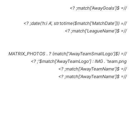
//= $match[‘AwayGoals’]; ?>
//= date(‘h:i A’, strtotime($match[‘MatchDate’])); ?>
//= $match[‘LeagueName’]; ?>
//= ($match[“AwayTeamSmallLogo’]) ? MATRIX_PHOTOS .
$match[‘AwayTeamLogo’] : IMG . ‘team.png’; ?>
//= $match[‘AwayTeamName’]; ?>
//= $match[‘AwayTeamName’]; ?>