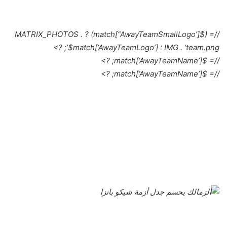
//= ($match[“AwayTeamSmallLogo’]) ? MATRIX_PHOTOS .
$match[‘AwayTeamLogo’] : IMG . ‘team.png’; ?>
//= $match[‘AwayTeamName’]; ?>
//= $match[‘AwayTeamName’]; ?>