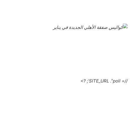
//= SITE_URL .”poll’; ?>