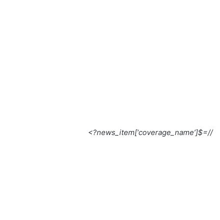
//=$news_item[‘coverage_name’]?>