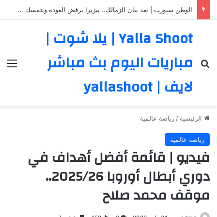
مفاجأة.. ليفربول يحسم صفقة التعاقد مع لاعب برشلونة
Yalla Shoot | يلا شوت |
مباريات اليوم بث مباشر
بحث عن
الق
لايف | yallashoot
الرئيسية
/
رياضة عالمية
رياضة عالمية
فيديو | قائمة أفضل أهداف في
دوري أبطال أوروبا 2025/26..
موقف محمد صلاح