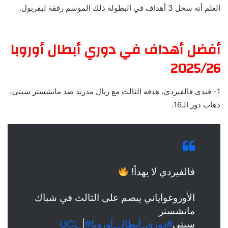
العلم أنه سجل 3 أهداف في البطولة ذلك الموسم رفقة ليفربول.
أفضل أهداف في دوري أبطال أوروبا
2025/26
1- فيدي فالفيردي، هدفه الثالث مع ريال مدريد ضد مانشستر سيتي،
ذهاب دور الـ16.
فالفيردي لا يهدأ!
الأوروغواياني يبصم على الثالث في شباك
مانشستر
سيتي
#دوري_أبطال_أوروبا
#UCL
|