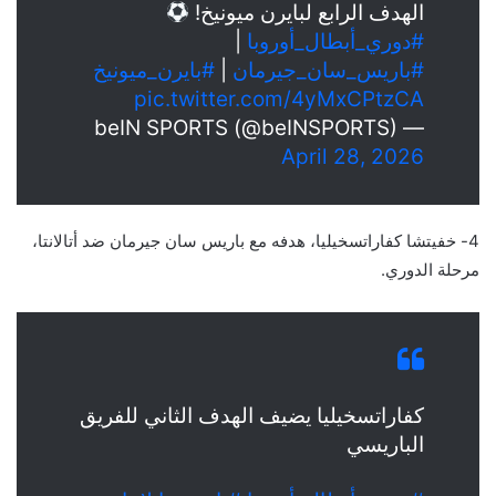
الهدف الرابع لبايرن ميونيخ!
#دوري_أبطال_أوروبا
|
#باريس_سان_جيرمان
|
#بايرن_ميونيخ
pic.twitter.com/4yMxCPtzCA
— beIN SPORTS (@beINSPORTS)
April 28, 2026
4- خفيتشا كفاراتسخيليا، هدفه مع باريس سان جيرمان ضد أتالانتا،
مرحلة الدوري.
كفاراتسخيليا يضيف الهدف الثاني للفريق
الباريسي