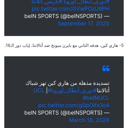
#دوري_أبطال_أوروبا
#باريس_اتلانتا
pic.twitter.com/GVwPOzU9PH
— beIN SPORTS (@beINSPORTS)
September 17, 2025
5- هاري كين، هدفه الثاني مع بايرن ميونخ ضد أتالانتا، إياب دور الـ16.
تسديدة مذهلة من هاري كين تهز شباك
أتالانتا
#دوري_أبطال_أوروبا
#UCL
|
#beINUCL
pic.twitter.com/g0pOlfx3o4
— beIN SPORTS (@beINSPORTS)
March 18, 2026