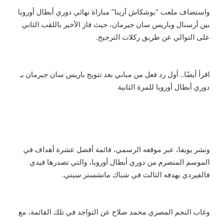
واستضاف ملعب “بوشكاش آرينا” مباراة نهائي دوري أبطال أوروبا
بين آرسنال وباريس سان جيرمان، حيث فاز الأخير باللقب الثاني
على التوالي عن طريق ركلات الترجيح.
اقرأ أيضًا.. أول رد فعل من مبابي بعد تتويج باريس سان جيرمان بـ
دوري أبطال أوروبا للمرة الثانية
ونشر يويفا، عبر موقعه الرسمي، قائمة أفضل عشرة أهداف في
الموسم المنصرم من دوري أبطال أوروبا، والتي تصدرها فيدي
فالفيردي بهدفه الثالث في شباك مانشستر سيتي.
وغاب النجم المصري محمد صلاح عن التواجد في تلك القائمة، مع