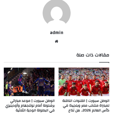
admin
موقع
الويب
مقالات ذات صلة
الوطن سبورت | القنوات الناقلة
الوطن سبورت | موعد مباراتي
لمباراة منتخب مصر وبلجيكا في
برشلونة أمام نوتنجهام وأودينيزي
كأس العالم 2026.. هل تذاع
في البطولة الودية الثلاثية