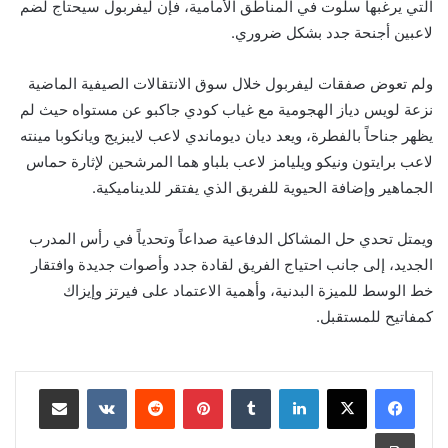
التي يرغبها سلوت في المناطق الأمامية، فإن ليفربول سيحتاج لضم
لاعبين أجنحة جدد بشكل ضروري.
ولم تعوض صفقات ليفربول خلال سوق الانتقالات الصيفية الماضية
نزعة لويس دياز الهجومية مع غياب كودي جاكبو عن مستواه حيث لم
يظهر جناحاً بالفطرة، ويعد ديان ديوماندي لاعب لايبزيج ويانكوبا مينته
لاعب برايتون ونيكو ويليامز لاعب بلباو هما المرشحين لإثارة حماس
الجماهير وإضافة الحيوية للفريق الذي يفتقر للديناميكية.
ويمتل تحدي حل المشاكل الدفاعية صداعاً وتحدياً في رأس المدرب
الجديد، إلى جانب احتياج الفريق لقادة جدد وأصوات جديدة وافتقار
خط الوسط للميزة البدنية، وأهمية الاعتماد على فيرتز وإيزاك
كمفاتيح للمستقبل.
لينكدإن
بينتيريست
مشاركة عبر البريد
طباعة