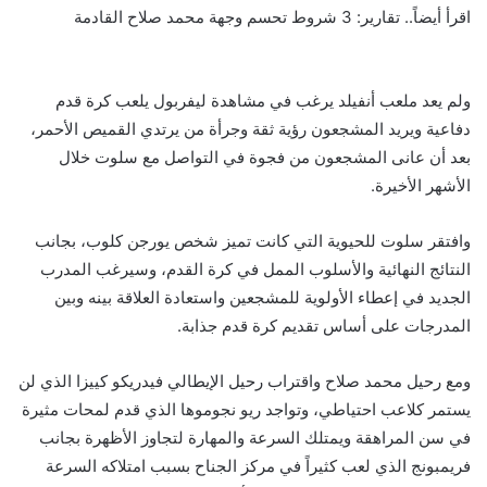
اقرأ أيضاً.. تقارير: 3 شروط تحسم وجهة محمد صلاح القادمة
ولم يعد ملعب أنفيلد يرغب في مشاهدة ليفربول يلعب كرة قدم
دفاعية ويريد المشجعون رؤية ثقة وجرأة من يرتدي القميص الأحمر،
بعد أن عانى المشجعون من فجوة في التواصل مع سلوت خلال
الأشهر الأخيرة.
وافتقر سلوت للحيوية التي كانت تميز شخص يورجن كلوب، بجانب
النتائج النهائية والأسلوب الممل في كرة القدم، وسيرغب المدرب
الجديد في إعطاء الأولوية للمشجعين واستعادة العلاقة بينه وبين
المدرجات على أساس تقديم كرة قدم جذابة.
ومع رحيل محمد صلاح واقتراب رحيل الإيطالي فيدريكو كييزا الذي لن
يستمر كلاعب احتياطي، وتواجد ريو نجوموها الذي قدم لمحات مثيرة
في سن المراهقة ويمتلك السرعة والمهارة لتجاوز الأظهرة بجانب
فريمبونج الذي لعب كثيراً في مركز الجناح بسبب امتلاكه السرعة