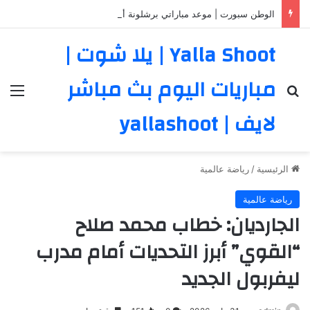
الوطن سبورت | موعد مباراتي برشلونة أمام نوتنجهام وأودينيزي في البطولة الودية الثلاثية
Yalla Shoot | يلا شوت |
مباريات اليوم بث مباشر
بحث عن
الق
لايف | yallashoot
الرئيسية
/
رياضة عالمية
رياضة عالمية
الجارديان: خطاب محمد صلاح
“القوي” أبرز التحديات أمام مدرب
ليفربول الجديد