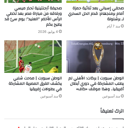
صحفي إسباني بعد ثنائية حمزة
صحيفة أرجنتينية تحذر ميسي
أمام برمنجهام: قدم الحل السحري
ورفاقه من مباراة مصر بعد تخطي
لـ برشلونة
الرأس الأخضر “العنيد”: يوم سئ قد
يطيح بكم
منذ 7 أيام
4 يوليو، 2026
الوطن سبورت | بركات: الأهلي لم
الوطن سبورت | مدحت شلبي
يطلب المشاركة في دوري أبطال
يكشف الفرق المصرية المشاركة
أفريقيا.. وهذا موقف «كاف»
في بطولات إفريقيا
منذ أسبوعين
منذ أسبوعين
اترك تعليقاً
لن يتم نشر عنوان بريدك الإلكتروني.
الحقول الإلزامية مشار إليها بـ
*