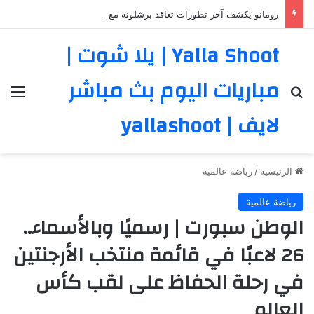
رومانو يكشف آخر تطورات تعاقد برشلونة مع رودري
Yalla Shoot | يلا شوت |
مباريات اليوم بث مباشر
بحث عن
الق
لايف | yallashoot
الرئيسية
/
رياضة عالمية
رياضة عالمية
الوطن سبورت | رسميًا وبالأسماء..
26 لاعبًا في قائمة منتخب الأرجنتين
في رحلة الحفاظ على لقب كأس
العالم