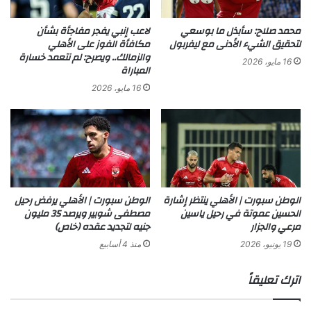
محمد صلاح: سأبذل ما بوسعي
لاعب إنبي يفجر مفاجأة بشأن
لتحقيق الشيء الأدنى مع ليفربول
مكافأة الفوز على الأهلي
والزمالك.. ويصرح: لم نتعمد خسارة
16 مايو، 2026
المباراة
16 مايو، 2026
الوطن سبورت | الأهلي ينتظر إشارة
الوطن سبورت | الأهلي يرفض رحيل
الحسين عموتة في رحيل ياسين
مصطفى شوبير ويرصد 35 مليون
مرعي والجزار
جنيه لتجديد عقده (خاص)
19 يونيو، 2026
منذ 4 أسابيع
اترك تعليقاً