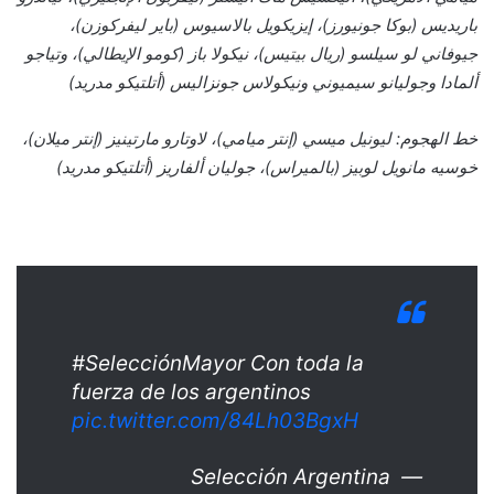
باريديس (بوكا جونيورز)، إيزيكويل بالاسيوس (باير ليفركوزن)،
جيوفاني لو سيلسو (ريال بيتيس)، نيكولا باز (كومو الإيطالي)، وتياجو
ألمادا وجوليانو سيميوني ونيكولاس جونزاليس (أتلتيكو مدريد)
خط الهجوم: ليونيل ميسي (إنتر ميامي)، لاوتارو مارتينيز (إنتر ميلان)،
خوسيه مانويل لوبيز (بالميراس)، جوليان ألفاريز (أتلتيكو مدريد)
#SelecciónMayor Con toda la
fuerza de los argentinos
pic.twitter.com/84Lh03BgxH
— Selección Argentina