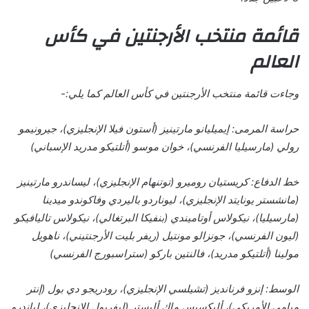
قائمة منتخب الأرجنتين في كأس
العالم
وجاءت قائمة منتخب الأرجنتين في كأس العالم كما يلي:-
حراسة المرمى: إيميليانو مارتينيز (أستون فيلا الإنجليزي)، جيرونيمو
رولي (مارسيليا الفرنسي)، خوان موسو (أتلتيكو مدريد الإسباني)
خط الدفاع: كريستيان روميرو (توتنهام الإنجليزي)، ليساندرو مارتينيز
(مانشستر يونايتد الإنجليزي)، ليوناردو باليردي وفاكوندو ميدينا
(مارسيليا)، نيكولاس أوتاميندي (بنفيكا البرتغالي)، نيكولاس تاليافيكو
(ليون الفرنسي)، جونزالو مونتيل (ريفر بليت الأرجنتيني)، ناهويل
مولينا (أتلتيكو مدريد)، فالنتين باركو (ستراسبورج الفرنسي)
الوسط: إنزو فرنانديز (تشيلسي الإنجليزي)، رودريجو دي بول (إنتر
ميامي الأمريكي)، أليكسيس ماك أليستر (ليفربول الإنجليزي)، لياندرو