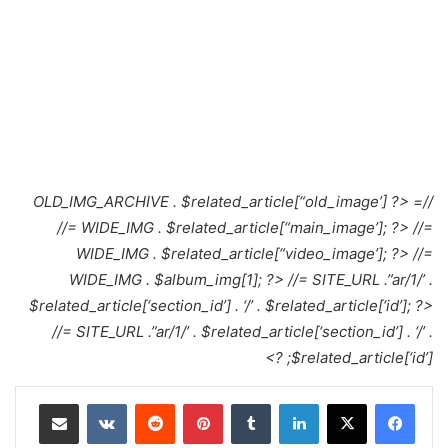
//= OLD_IMG_ARCHIVE . $related_article[“old_image’] ?>
//= WIDE_IMG . $related_article[“main_image’]; ?>
//=
WIDE_IMG . $related_article[“video_image’]; ?>
//=
WIDE_IMG . $album_img[1]; ?>
//= SITE_URL .”ar/1/’ .
$related_article[‘section_id’] . ‘/’ . $related_article[‘id’]; ?>
//= SITE_URL .”ar/1/’ . $related_article[‘section_id’] . ‘/’ .
$related_article[‘id’]; ?>
لينكدإن
بينتيريست
مشاركة عبر البريد
طباعة