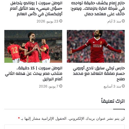
حازم إمام يكشف حقيقة تواجده
الوطن سبورت | رونالدو يتجاهل
في شركة الكرة بالزمالك.. ويصرح:
«سؤال ميسي» بعد التألق أمام
خائف على معتمد جمال
أوزبكستان في كأس العالم
منذ 3 أيام
23 يونيو، 2026
حارس تركي سابق: نادي أوروبي
الوطن سبورت | 15 دقيقة..
حسم صفقة التعاقد مع محمد
منتخب مصر يبحث عن هدفه الثاني
صلاح
أمام البرازيل
منذ 3 أسابيع
7 يونيو، 2026
اترك تعليقاً
لن يتم نشر عنوان بريدك الإلكتروني.
الحقول الإلزامية مشار إليها بـ
*
ا