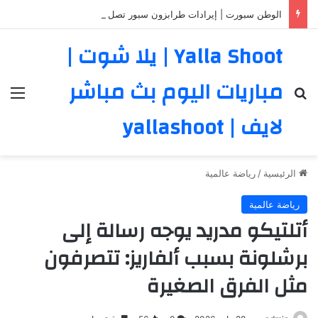
الوطن سبورت | إيرادات طرابزون سبور تصل إلى 450 مليون ليرة بسبب محمد صلاح
Yalla Shoot | يلا شوت |
مباريات اليوم بث مباشر
بحث عن
الق
لايف | yallashoot
الرئيسية
/
رياضة عالمية
رياضة عالمية
أتلتيكو مدريد يوجه رسالة إلى
برشلونة بسبب ألفاريز: تتصرفون
مثل الفرق الصغيرة