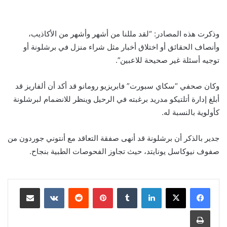
وذكرت هذه المصادر: “لقد مللنا من أشهر وأشهر من الأكاذيب،
وأنصاف الحقائق أو اختلاق أخبار مثل شراء منزل في برشلونة أو
توجيه أسئلة غير صحيحة للاعبين”.
وكان صحفي “سكاي سبورت” فابريزيو رومانو قد أكد أن ألفاريز قد
أبلغ إدارة أتلتيكو مدريد برغبته في الرحيل وينظر للانضمام لبرشلونة
كأولوية بالنسبة له.
جدير بالذكر أن برشلونة قد أنهى صفقة التعاقد مع أنتوني جوردون من
صفوف نيوكاسل يونايتد، حيث تجاوز الفحوصات الطبية بنجاح.
لينكدإن
بينتيريست
مشاركة عبر البريد
طباعة