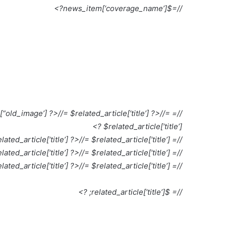
//=$news_item[‘coverage_name’]?>
//= $related_article[‘title’] ?>
//=
//= OLD_IMG_ARCHIVE . $related_article[“old_image’] ?>
$related_article[‘title’] ?>
lated_article[‘title’] ?>
//= $related_article[‘title’] ?>
//= WIDE_IMG . $related_article[“main_image’]; ?>
lated_article[‘title’] ?>
//= $related_article[‘title’] ?>
//= WIDE_IMG . $related_article[“video_image’]; ?>
lated_article[‘title’] ?>
//= $related_article[‘title’] ?>
//= WIDE_IMG . $album_img[1]; ?>
//= $related_article[‘title’]; ?>