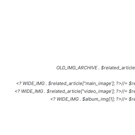
//= $re
//= $re
//= $re