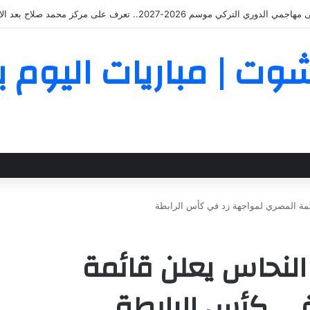
ماء.. قائمة الأهلي لخوض معسكر إسبانيا ومواجهة برشلونة
Yall | يلا شوت | مباريات ال
مة المصري لمواجهة زد في كأس الرابطة
النحاس يعلن قائمة
في كأس الرابطة