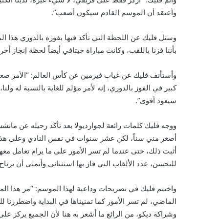
وأعتقد أن الموسم القادم سيكون أصعب”.
وسئل فليك عن اللحظة التي تأكد فيها بفوزه بالدوري هذا ا
بأننا فزنا باللقب، وكانت مباراة خيتافي أيضاً لحظة إنجاز أخر
وأستأنف فليك عن غياب فيرمين عن كأس العالم: “الأمر صعب لل
كبير في الفوز بالدوري، إنه لأمر مؤلم للغاية بالنسبة له ول
سيعود أقوى”.
ووجه فليك كلمات رائعة لجوارديولا بعد تأكد رحيله عن مانش
أصغر مني سناً، لكن عشر سنوات في نفس النادي وعلى هذا ا
أثبت ذلك، حتى عندما لم تسر الأمور على ما يرام تعامل معها
للتحسن، عدد الألقاب التي فاز بها استثنائي وأتمنى أن يرت
واختتم فليك في تصريحات وداعية لهذا الموسم: “مر هذا ال
الماضي، لم تسر الأمور كما تمنيناها في البداية واضطررنا لل
وشراكة ديكو، من الرائع ما أشعر به هنا لأن الجميع يركز عل