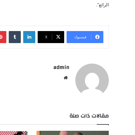
الرائع”.
لينكدإن
فيسبوك
X
admin
موقع
الويب
مقالات ذات صلة