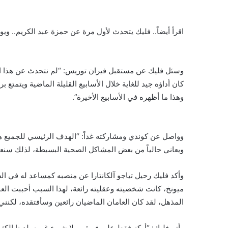
اقرأ أيضاً.. فليك يتحدث لأول مرة عن حمزة عبد الكريم.. وي
وسئل فليك عن مستقبل فيران توريس: “لم نتحدث عن هذا ال
كان أداؤه جيد للغاية خلال الأسابيع القليلة الماضية ويتمت
وهذا ما أظهره في الأسابيع الأخيرة”.
وواصل عن كوندي ومشاركته غداً: “الهدف الرئيسي للجميع 
ويعاني حالياً من بعض المشاكل الصحية البسيطة، لذلك سنعت
وأكد فليك رحيل تياجو آلكانتارا عن منصبه كمساعد له في الط
ميونخ، كانت شخصيته وعقليته رائعة، لهذا السبب أحببت العم
المذهل، لقد كان العامان الماضيان رائعين وسأفتقده، لكنني
وأتم فليك: “أركز فقط على فريقي، لا شيء غيره، لدينا الكث