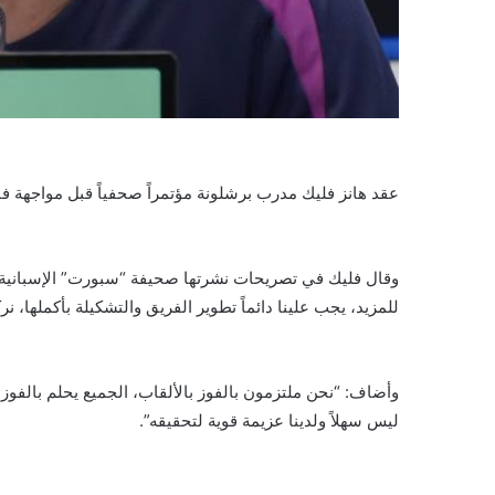
عقد هانز فليك مدرب برشلونة مؤتمراً صحفياً قبل مواجهة فا
وقال فليك في تصريحات نشرتها صحيفة “سبورت” الإسبانية:
للمزيد، يجب علينا دائماً تطوير الفريق والتشكيلة بأكملها، ن
وأضاف: “نحن ملتزمون بالفوز بالألقاب، الجميع يحلم بالفوز
ليس سهلاً ولدينا عزيمة قوية لتحقيقه”.