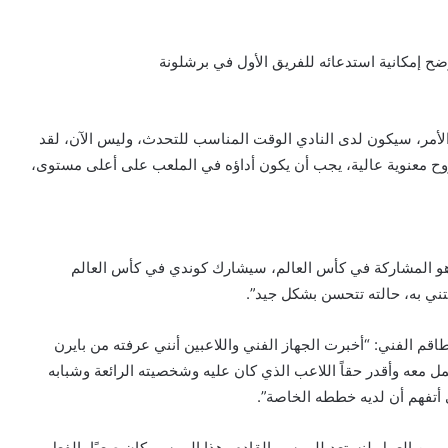
وضح إمكانية استدعائه للفريق الأول في برشلونة
أمر، سيكون لدى النادي الوقت المناسب للتحدث، وليس الآن، لقد
ع بروح معنوية عالية، يجب أن يكون أداؤه في الملعب على أعلى مستوى،
هو المشاركة في كأس العالم، سيشارك كوندي في كأس العالم
ني به، حالته تتحسن بشكل جيد”.
اقم الفني: “أخبرت الجهاز الفني واللاعبين أنني عرفته من بايرن
ل معه وأقدر حقاً اللاعب الذي كان عليه وشخصيته الرائعة وشبابه
 أتفهم أن لديه خططه الخاصة”.
ير من العمل لنستعد للموسم القادم، هذا الموسم كان صعبًا بالفعل