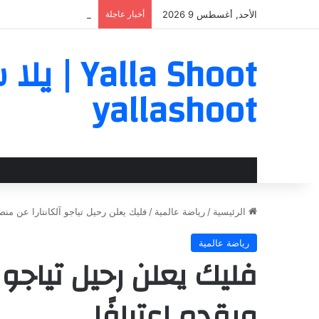
الأحد, أغسطس 9 2026
أخبار عاجلة
مالديني يكسر صمته بشأن
a Shoot
yallashoot
الرئيسية
/
رياضة عالمية
/
فليك يعلن رحيل تياجو آلكانتارا عن منصب
رياضة عالمية
فليك يعلن رحيل تياجو آ
ويقدم اعترافًا