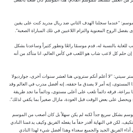
لموسم: “عندما سجلنا الهدف الثاني ضد ريال مدريد كنت على يقين
ى بفضل الروح المعنوية والتزام اللاعبين في تلك المباراة الصعبة”.
غاية بالنسبة له، قدم موسمًا رائعًا وتطور كثيراً وساعدنا بشكل
نا، إن حلم كل لاعب شاب هو اللعب في كأس العالم، انا متأكد من أنه
ستر سيتي: “لا أعلم أنكم ستروني هنا لعشر سنوات أخرى، جوارديولا
لمستوى، إنه أمر لا يصدق ما حققه، إنه أفضل مدرب في العالم وقد
 ببراعة، فرقه دائماً تلعب على أعلى مستوى، ودائماً ما تجد طريقة
اح ويحصل على بعض الوقت قبل العودة، مازال صغيراً بما يكفي لذلك”.
موسم بشكل سريع جداً لكنه لم يكن سهلاً بل كان أصعب من الموسم
تكيف، لكن في النهاية أقدر حقاً ما يفعله الفريق وكيف يدعمنا النادي
ى أداء الفريق الجيد والجميع سعداء وهذا أفضل شيء لهذا النادي