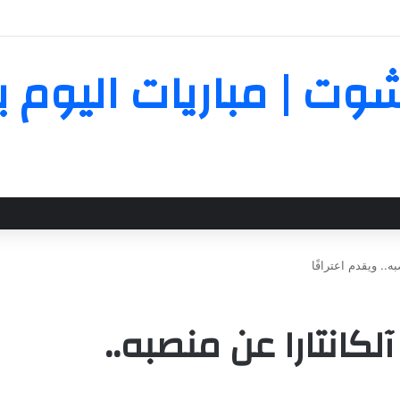
 رحيله عن منتخب إيطاليا: أشعر بالألم
Yall | يلا شوت | مباريات ال
ه.. ويقدم اعترافًا
لكانتارا عن منصبه..