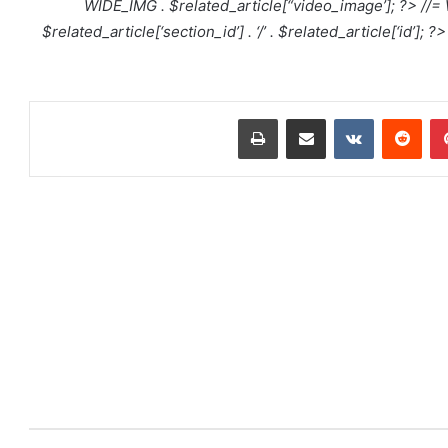
WIDE_IMG . $related_article[“video_image’]; ?>
//=
$related_article[‘section_id’] . ‘/’ . $related_article[‘id’]; ?>
بينتيريست
مشاركة عبر البريد
طباعة