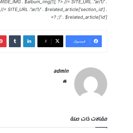
 WIDE_IMG . $album_img[1]; ?>
//= SITE_URL .”ar/1/’ .
//= SITE_URL .”ar/1/’ . $related_article[‘section_id’] .
‘/’ . $related_article[‘id’]; ?>
لينكدإن
فيسبوك
X
admin
موقع
الويب
مقالات ذات صلة