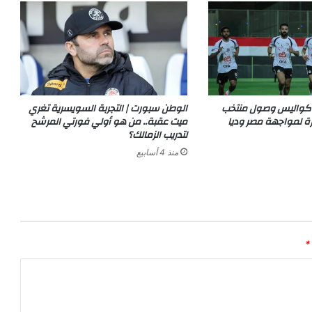
 كواليس وصول منتخب
الوطن سبورت | التجربة السويسرية تغري
رة لمواجهة مصر وديا
ميت عقبة.. من هو أولي فورتي المرشح
لتدريب الزمالك؟
منذ 4 أسابيع
*