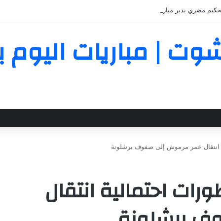
يم مصري يدير مباراة مالاوي وغانا في ربع نهائي أمم أفريقيا للسيدات
Yall | يلا شوت | مباريات ال
 انتقال عمر مرموش إلى صفوف برشلونة
رات احتمالية انتقال
ف برشلونة