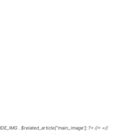
IDE_IMG . $related_article[“main_image’]; ?>
//=
//= OLD_IMG_ARCHIVE . $related_article[“old_image’] ?>