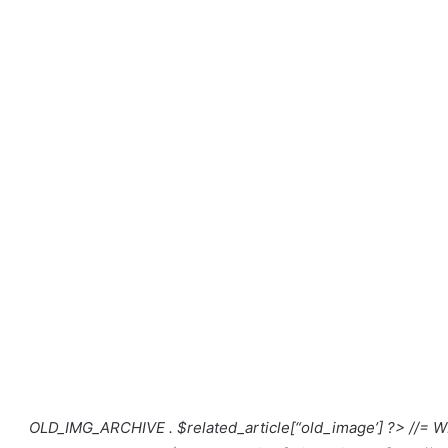
//= W