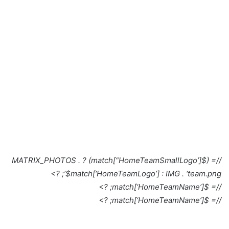
//= ($match[“HomeTeamSmallLogo’]) ? MATRIX_PHOTOS .
$match[‘HomeTeamLogo’] : IMG . ‘team.png’; ?>
//= $match[‘HomeTeamName’]; ?>
//= $match[‘HomeTeamName’]; ?>