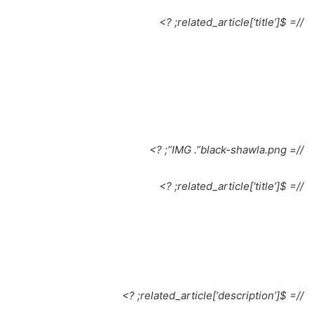
//= $related_article[‘title’]; ?>
//= IMG .”black-shawla.png”; ?>
//= $related_article[‘title’]; ?>
//= $related_article[‘description’]; ?>