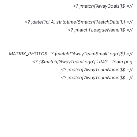
//= $match[‘AwayGoals’]; ?>
//= date(‘h:i A’, strtotime($match[‘MatchDate’])); ?>
//= $match[‘LeagueName’]; ?>
//= ($match[“AwayTeamSmallLogo’]) ? MATRIX_PHOTOS .
$match[‘AwayTeamLogo’] : IMG . ‘team.png’; ?>
//= $match[‘AwayTeamName’]; ?>
//= $match[‘AwayTeamName’]; ?>