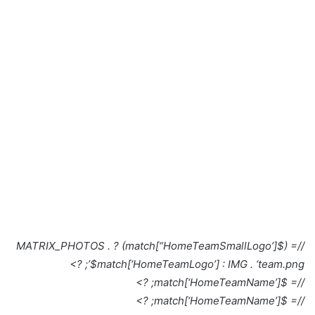
//= ($match[“HomeTeamSmallLogo’]) ? MATRIX_PHOTOS .
$match[‘HomeTeamLogo’] : IMG . ‘team.png’; ?>
//= $match[‘HomeTeamName’]; ?>
//= $match[‘HomeTeamName’]; ?>