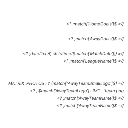
//= $match[‘HomeGoals’]; ?>
//= $match[‘AwayGoals’]; ?>
//= date(‘h:i A’, strtotime($match[‘MatchDate’])); ?>
//= $match[‘LeagueName’]; ?>
//= ($match[“AwayTeamSmallLogo’]) ? MATRIX_PHOTOS .
$match[‘AwayTeamLogo’] : IMG . ‘team.png’; ?>
//= $match[‘AwayTeamName’]; ?>
//= $match[‘AwayTeamName’]; ?>